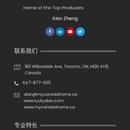
Home of the Top Producers
Alan Zheng
联系我们
183 Willowdale Ave, Toronto, ON, M2N 4Y9,
Canada
647-877-9311
alan@mycanadahome.ca
www.luckyalan.com
www.mycanadahome.ca
专业特长