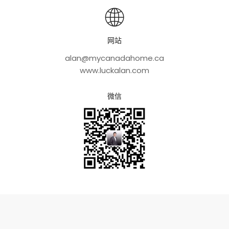
网站
alan@mycanadahome.ca
www.luckalan.com
微信