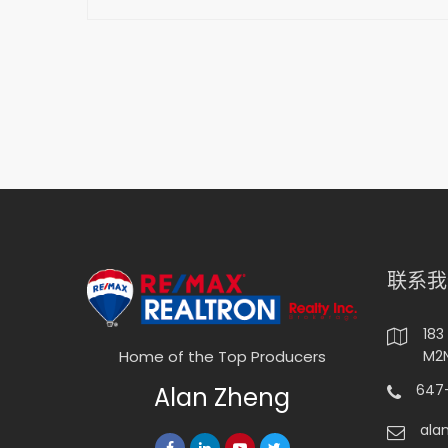
联系我
183
M2N
Home of the Top Producers
647-
Alan Zheng
ala