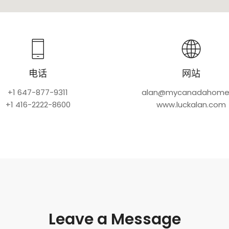
电话
网站
+1 647-877-9311
alan@mycanadahome
+1 416-2222-8600
www.luckalan.com
Leave a Message