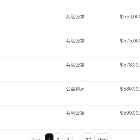
共管公寓
$559,00
共管公寓
$575,00
共管公寓
$578,00
公寓镇屋
$580,90
共管公寓
$599,00
Prev
1
2
3
…
27
Next