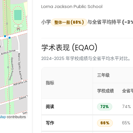
Lorna Jackson Public School
小学
与全省平均持平 (-3
整体一般 (68%)
学术表现 (EQAO)
2024-2025 年学校成绩与全省平均水平对比。
三年级
指标
学校成绩
全省
阅读
74%
72%
tMap
contributors
写作
65%
66%