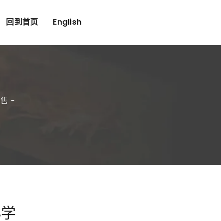
回到首页
English
出售
小学