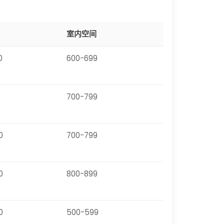
室内空间
0
600-699
700-799
0
700-799
0
800-899
0
500-599