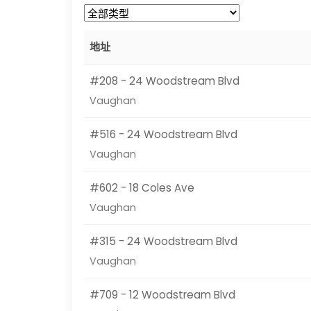
地址
#208 - 24 Woodstream Blvd
Vaughan
#516 - 24 Woodstream Blvd
Vaughan
#602 - 18 Coles Ave
Vaughan
#315 - 24 Woodstream Blvd
Vaughan
#709 - 12 Woodstream Blvd