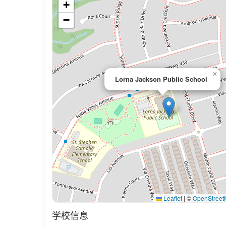
+
−
×
Lorna Jackson Public School
Leaflet
|
©
OpenStree
学校信息