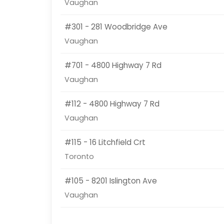
Vaughan
#301 - 281 Woodbridge Ave
Vaughan
#701 - 4800 Highway 7 Rd
Vaughan
#112 - 4800 Highway 7 Rd
Vaughan
#115 - 16 Litchfield Crt
Toronto
#105 - 8201 Islington Ave
Vaughan