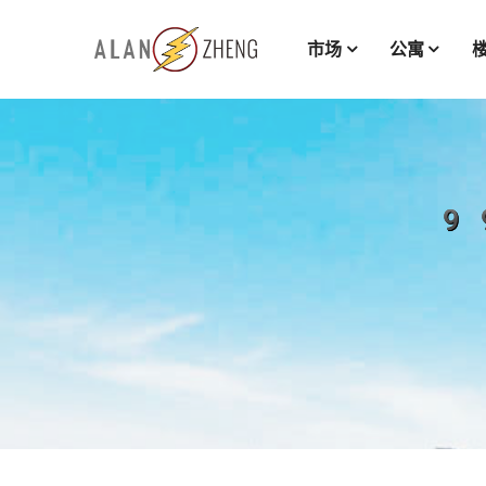
市场
公寓
99