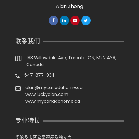
Alan Zheng
联系我们
183 Willowdale Ave, Toronto, ON, M2N 4Y9,
Canada
647-877-9311
alan@mycanadahome.ca
www.luckyalan.com
www.mycanadahome.ca
专业特长
多伦多市区公寓镇屋及独立房