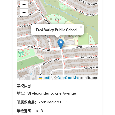
+
−
×
Fred Varley Public School
Leaflet
|
©
OpenStreetMap
contributors
学校信息
地址：
81 Alexander Lawrie Avenue
所属教育局：
York Region DSB
年级范围：
JK-8