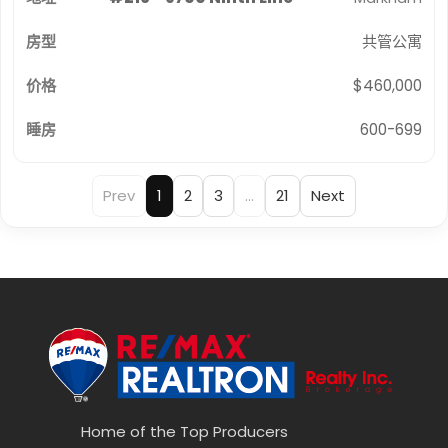
共管公寓
$460,000
600-699
Prev
1
2
3
…
21
Next
Home of the Top Producers