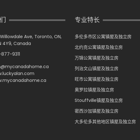
们
专业特长
 Willowdale Ave, Toronto, ON,
多伦多市区公寓镇屋及独立房
 4Y9, Canada
北约克公寓镇屋及独立房
877-9311
万锦公寓镇屋及独立房
n@mycanadahome.ca
列治文山镇屋及独立房
.luckyalan.com
旺市公寓镇屋及独立房
.mycanadahome.ca
奥罗拉镇屋及独立房
Stouffville镇屋及独立房
密西沙加镇屋及独立房
大多伦多其他地区镇屋及独立房