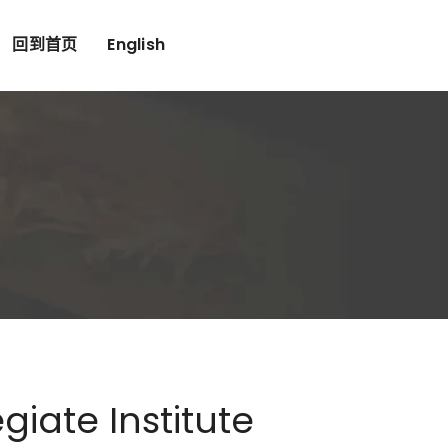
回到首页
English
iate Institute