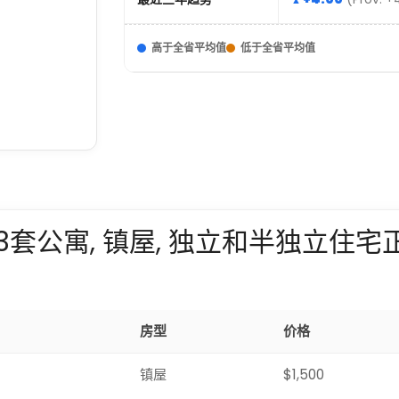
高于全省平均值
低于全省平均值
3套公寓, 镇屋, 独立和半独立住宅
房型
价格
镇屋
$1,500