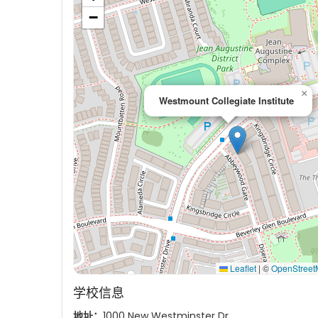
−
×
Westmount Collegiate Institute
Leaflet
|
©
OpenStree
学校信息
地址：
1000 New Westminster Dr