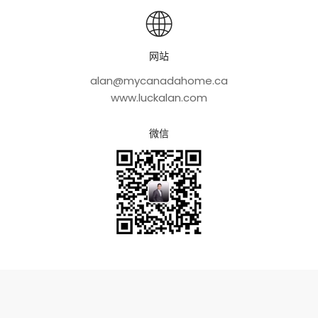
网站
alan@mycanadahome.ca
www.luckalan.com
微信