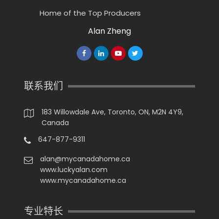
Home of the Top Producers
Alan Zheng
联系我们
183 Willowdale Ave, Toronto, ON, M2N 4Y9,
Canada
647-877-9311
alan@mycanadahome.ca
www.luckyalan.com
www.mycanadahome.ca
专业特长