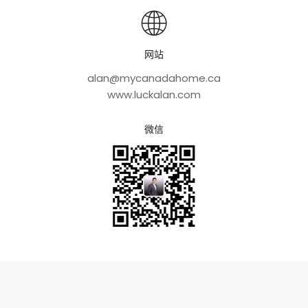
网站
alan@mycanadahome.ca
www.luckalan.com
微信