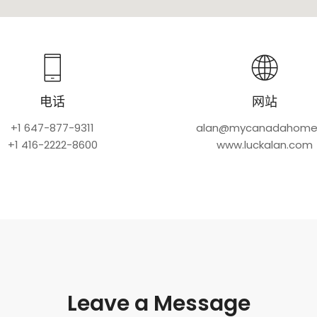
电话
网站
+1 647-877-9311
alan@mycanadahome
+1 416-2222-8600
www.luckalan.com
Leave a Message