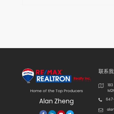
联系我
183
M2N
Home of the Top Producers
647-
Alan Zheng
ala