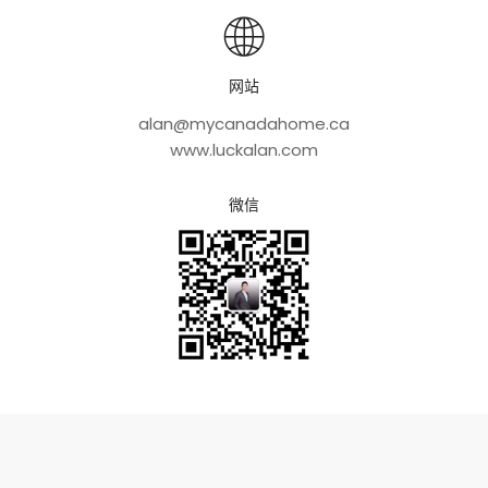
网站
alan@mycanadahome.ca
www.luckalan.com
微信