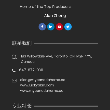
Home of the Top Producers
Alan Zheng
联系我们
183 Willowdale Ave, Toronto, ON, M2N 4Y9,
Canada
647-877-9311
alan@mycanadahome.ca
www.luckyalan.com
www.mycanadahome.ca
专业特长