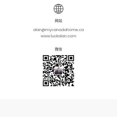
网站
alan@mycanadahome.ca
www.luckalan.com
微信