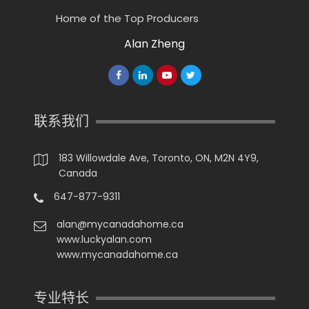
Home of the Top Producers
Alan Zheng
联系我们
183 Willowdale Ave, Toronto, ON, M2N 4Y9,
Canada
647-877-9311
alan@mycanadahome.ca
www.luckyalan.com
www.mycanadahome.ca
专业特长