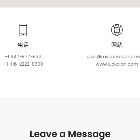
电话
网站
+1 647-877-9311
alan@mycanadahome
+1 416-2222-8600
www.luckalan.com
Leave a Message