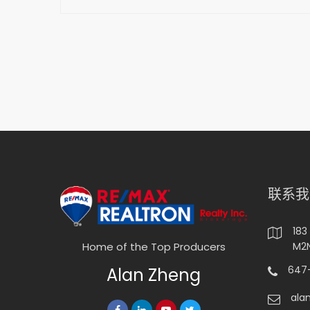
联系我
183
M2N
Home of the Top Producers
647-
Alan Zheng
ala