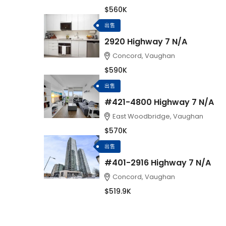
$560K
出售
2920 Highway 7 N/A
Concord, Vaughan
$590K
出售
#421-4800 Highway 7 N/A
East Woodbridge, Vaughan
$570K
出售
#401-2916 Highway 7 N/A
Concord, Vaughan
$519.9K