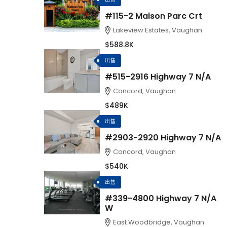
#115-2 Maison Parc Crt
Lakeview Estates, Vaughan
$588.8K
出售
#515-2916 Highway 7 N/A
Concord, Vaughan
$489K
出售
#2903-2920 Highway 7 N/A
Concord, Vaughan
$540K
出售
#339-4800 Highway 7 N/A
W
East Woodbridge, Vaughan