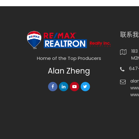
联系我
183
M2N
Home of the Top Producers
647-
Alan Zheng
ala
www
www