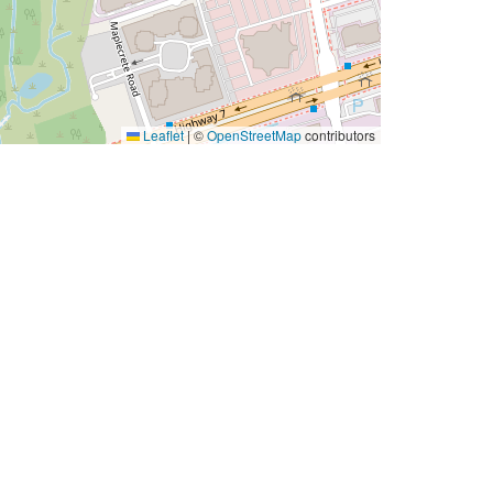
Leaflet
|
©
OpenStreetMap
contributors