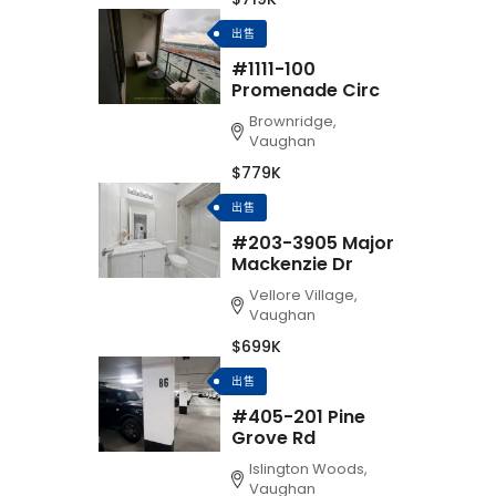
出售
#1111-100
Promenade Circ
Brownridge,
Vaughan
$779K
出售
#203-3905 Major
Mackenzie Dr
Vellore Village,
Vaughan
$699K
出售
#405-201 Pine
Grove Rd
Islington Woods,
Vaughan