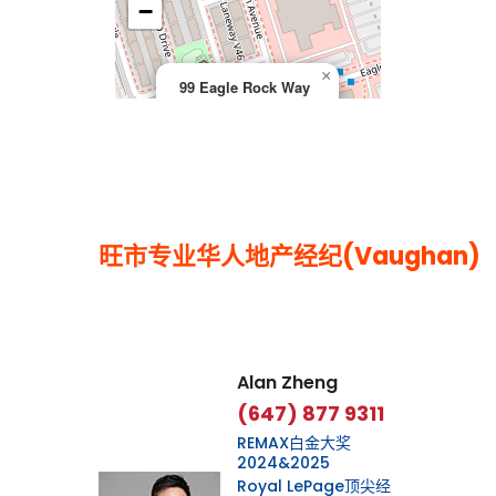
−
×
99 Eagle Rock Way
旺市专业华人地产经纪(Vaughan)
Leaflet
|
©
OpenStreetMap
contributors
Alan Zheng
(647) 877 9311
REMAX白金大奖
2024&2025
Royal LePage顶尖经