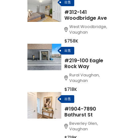
出售
#312-141
Woodbridge Ave
West Woodbridge,
Vaughan
$758K
出售
#219-100 Eagle
Rock Way
Rural Vaughan,
Vaughan
$718K
出售
#1904-7890
Bathurst St
Beverley Glen,
Vaughan
$719K