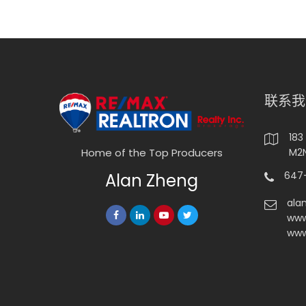
联系我
183
M2N
Home of the Top Producers
647-
Alan Zheng
ala
www
www