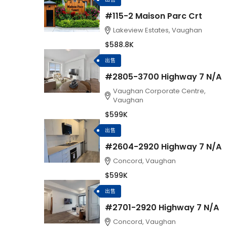
#115-2 Maison Parc Crt
Lakeview Estates, Vaughan
$588.8K
出售
#2805-3700 Highway 7 N/A
Vaughan Corporate Centre,
Vaughan
$599K
出售
#2604-2920 Highway 7 N/A
Concord, Vaughan
$599K
出售
#2701-2920 Highway 7 N/A
Concord, Vaughan