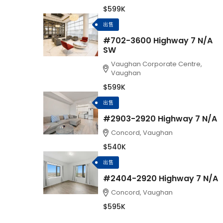
$599K
出售
#702-3600 Highway 7 N/A
SW
Vaughan Corporate Centre,
Vaughan
$599K
出售
#2903-2920 Highway 7 N/A
Concord, Vaughan
$540K
出售
#2404-2920 Highway 7 N/A
Concord, Vaughan
$595K