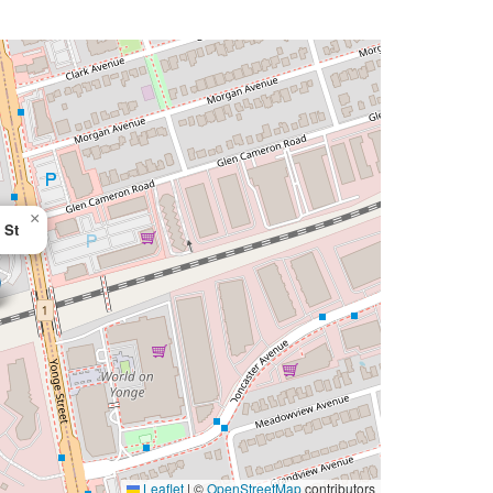
×
 St
Leaflet
|
©
OpenStreetMap
contributors