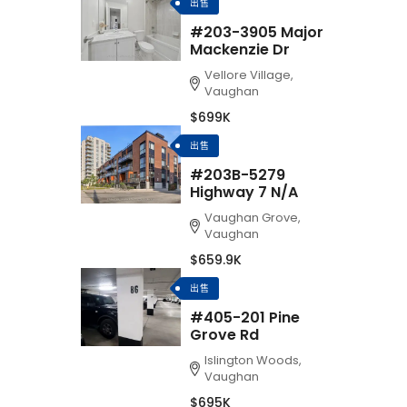
出售
#203-3905 Major
Mackenzie Dr
Vellore Village,
Vaughan
$699K
出售
#203B-5279
Highway 7 N/A
Vaughan Grove,
Vaughan
$659.9K
出售
#405-201 Pine
Grove Rd
Islington Woods,
Vaughan
$695K