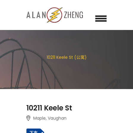
10211 Keele St (公寓)
10211 Keele St
Maple, Vaughan
下市