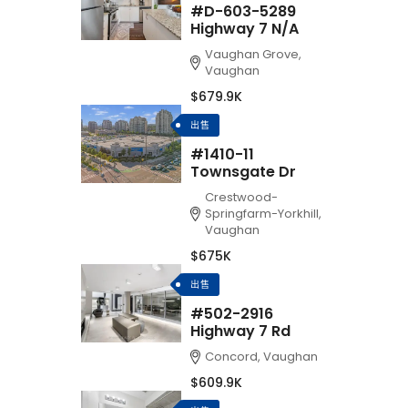
#D-603-5289
Highway 7 N/A
Vaughan Grove,
Vaughan
$679.9K
出售
#1410-11
Townsgate Dr
Crestwood-
Springfarm-Yorkhill,
Vaughan
$675K
出售
#502-2916
Highway 7 Rd
Concord, Vaughan
$609.9K