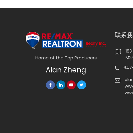
联系我
183
M2N
Home of the Top Producers
647-
Alan Zheng
ala
www
www