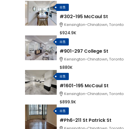
出售
#302-195 McCaul St
Kensington-Chinatown, Toronto
$924.9K
出售
#901-297 College St
Kensington-Chinatown, Toronto
$880K
出售
#1601-195 McCaul St
Kensington-Chinatown, Toronto
$899.9K
出售
#Ph6-211 St Patrick St
Kensington-Chinatown, Toronto