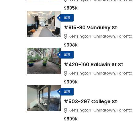
$895K
出售
#815-80 Vanauley St
Kensington-Chinatown, Toronto
$998K
出售
#420-160 Baldwin St St
Kensington-Chinatown, Toronto
$999K
出售
#503-297 College St
Kensington-Chinatown, Toronto
$899K