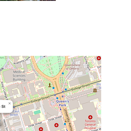
×
 St