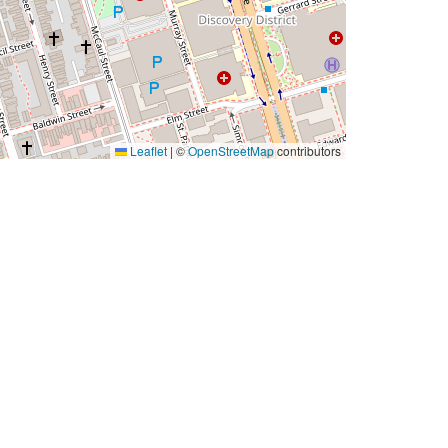
Leaflet
|
©
OpenStreetMap
contributors