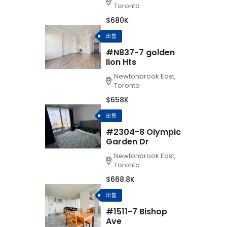
Toronto
$680K
出售
#N837-7 golden
lion Hts
Newtonbrook East,
Toronto
$658K
出售
#2304-8 Olympic
Garden Dr
Newtonbrook East,
Toronto
$668.8K
出售
#1511-7 Bishop
Ave