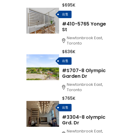
$695K
出售
#410-5765 Yonge
St
Newtonbrook East,
Toronto
$636K
出售
#S707-8 Olympic
Garden Dr
Newtonbrook East,
Toronto
$765K
出售
#3304-8 olympic
Grd. Dr
Newtonbrook East,