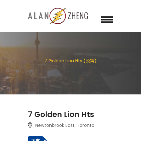
7 Golden Lion Hts (公寓)
7 Golden Lion Hts
Newtonbrook East, Toronto
下市