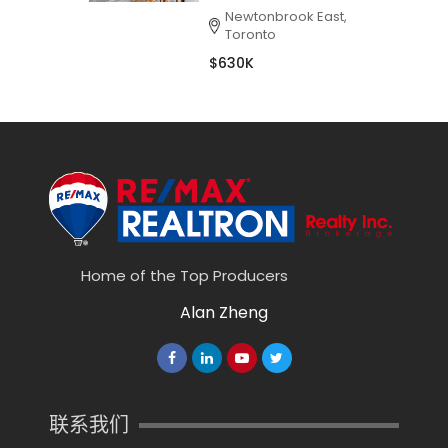
Newtonbrook East,
Toronto
$630K
Home of the Top Producers
Alan Zheng
联系我们