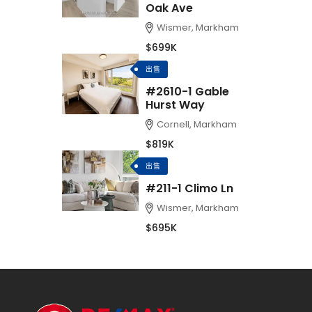
Oak Ave
Wismer, Markham
$699K
出售
#2610-1 Gable
Hurst Way
Cornell, Markham
$819K
出售
#211-1 Climo Ln
Wismer, Markham
$695K