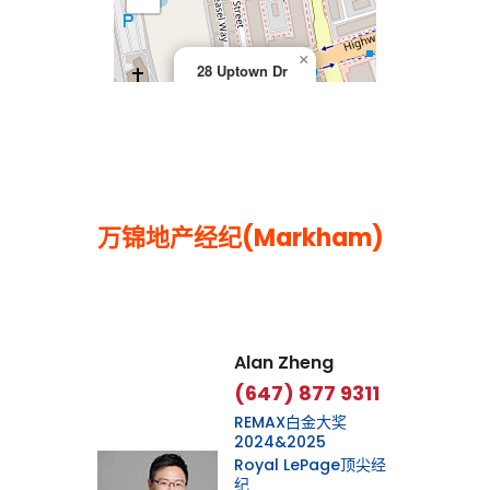
×
28 Uptown Dr
万锦地产经纪(Markham)
Leaflet
|
©
OpenStreetMap
contributors
Alan Zheng
(647) 877 9311
REMAX白金大奖
2024&2025
Royal LePage顶尖经
纪