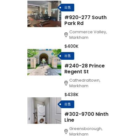
出售
#920-277 South
Park Rd
Commerce Valley,
Markham
$400K
出售
#240-28 Prince
Regent St
Cathedraltown,
Markham
$438K
出售
#302-9700 Ninth
Line
Greensborough,
Markham