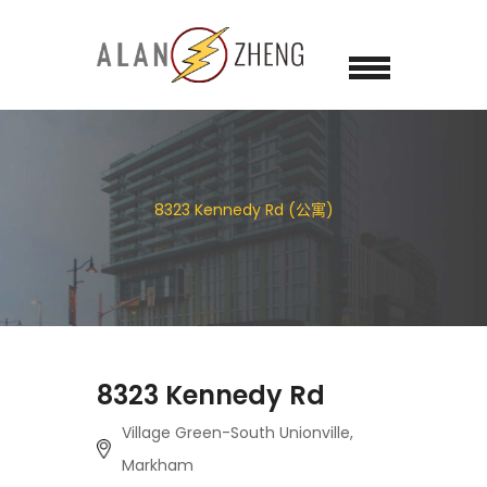
8323 Kennedy Rd (公寓)
8323 Kennedy Rd
Village Green-South Unionville,
Markham