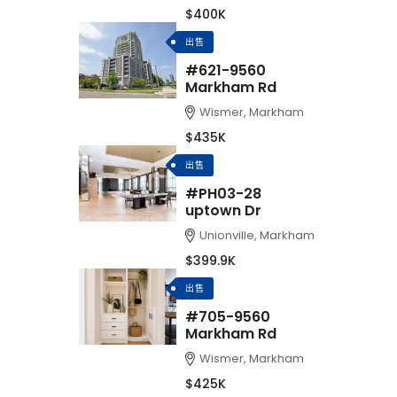
$400K
出售
#621-9560
Markham Rd
Wismer, Markham
$435K
出售
#PH03-28
uptown Dr
Unionville, Markham
$399.9K
出售
#705-9560
Markham Rd
Wismer, Markham
$425K