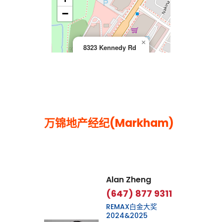
>
−
×
8323 Kennedy Rd
万锦地产经纪(Markham)
Leaflet
|
©
OpenStreetMap
contributors
Alan Zheng
(647) 877 9311
REMAX白金大奖
2024&2025