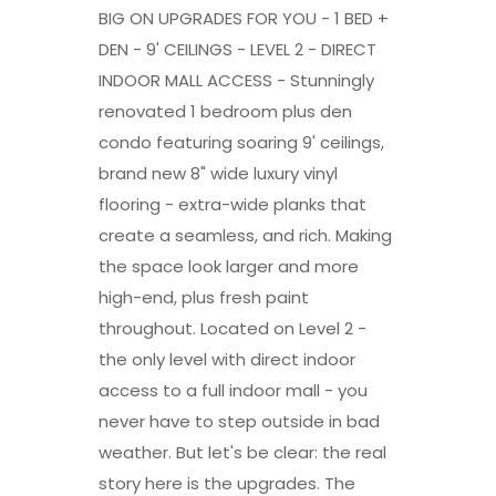
BIG ON UPGRADES FOR YOU - 1 BED +
DEN - 9' CEILINGS - LEVEL 2 - DIRECT
INDOOR MALL ACCESS - Stunningly
renovated 1 bedroom plus den
condo featuring soaring 9' ceilings,
brand new 8" wide luxury vinyl
flooring - extra-wide planks that
create a seamless, and rich. Making
the space look larger and more
high-end, plus fresh paint
throughout. Located on Level 2 -
the only level with direct indoor
access to a full indoor mall - you
never have to step outside in bad
weather. But let's be clear: the real
story here is the upgrades. The