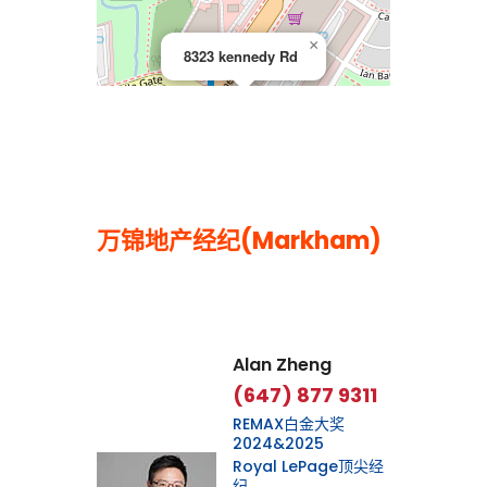
×
8323 kennedy Rd
万锦地产经纪(Markham)
Leaflet
|
©
OpenStreetMap
contributors
Alan Zheng
(647) 877 9311
REMAX白金大奖
2024&2025
Royal LePage顶尖经
纪