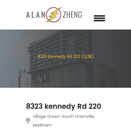
8323 kennedy Rd 220 (公寓)
8323 kennedy Rd 220
Village Green-South Unionville,
Markham