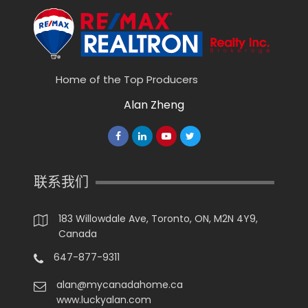
Home of the Top Producers
Alan Zheng
联系我们
183 Willowdale Ave, Toronto, ON, M2N 4Y9,
Canada
647-877-9311
alan@mycanadahome.ca
www.luckyalan.com