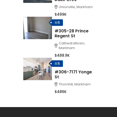
Unionville, Markham
$499K
出售
#305-28 Prince
Regent St
Cathedraltown,
Markham
$488.9K
出售
#306-7171 Yonge
St
Thornhill, Markham
$486K