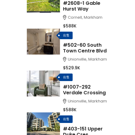
#2608-1 Gable
Hurst Way
Cornell, Markham
$588K
出售
#502-60 South
Town Centre Blvd
Unionville, Markham
$529.9K
出售
#1007-292
Verdale Crossing
Unionville, Markham
$588K
出售
#403-151 Upper
Duke Cres