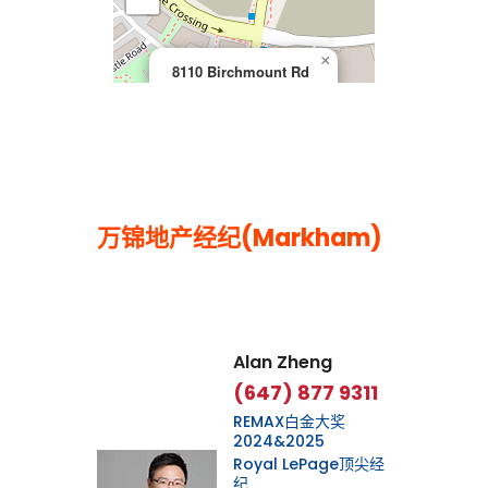
×
8110 Birchmount Rd
万锦地产经纪(Markham)
Leaflet
|
©
OpenStreetMap
contributors
Alan Zheng
(647) 877 9311
REMAX白金大奖
2024&2025
Royal LePage顶尖经
纪