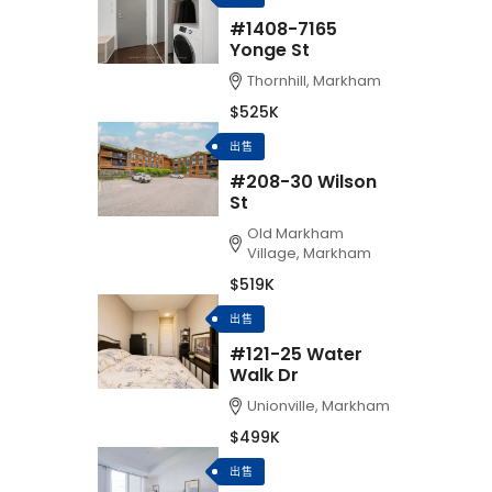
#1408-7165
Yonge St
Thornhill, Markham
$525K
出售
#208-30 Wilson
St
Old Markham
Village, Markham
$519K
出售
#121-25 Water
Walk Dr
Unionville, Markham
$499K
出售