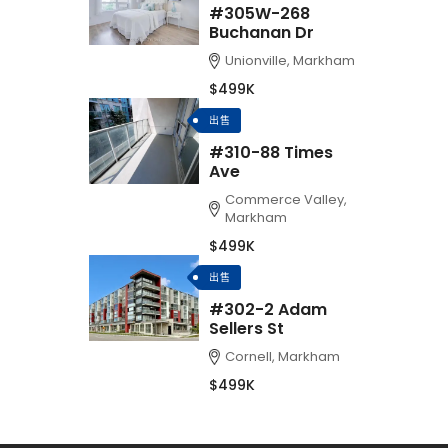
#305W-268
Buchanan Dr
Unionville, Markham
$499K
出售
#310-88 Times
Ave
Commerce Valley,
Markham
$499K
出售
#302-2 Adam
Sellers St
Cornell, Markham
$499K