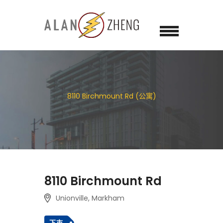
8110 Birchmount Rd (公寓)
8110 Birchmount Rd
Unionville, Markham
下市