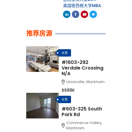
美国密西根大学MBA
Linkedin
Facebook
Youtube
Twitter
推荐房源
出售
#1603-292
Verdale Crossing
N/A
Unionville, Markham
$688K
出售
#603-325 South
Park Rd
Commerce Valley,
Markham