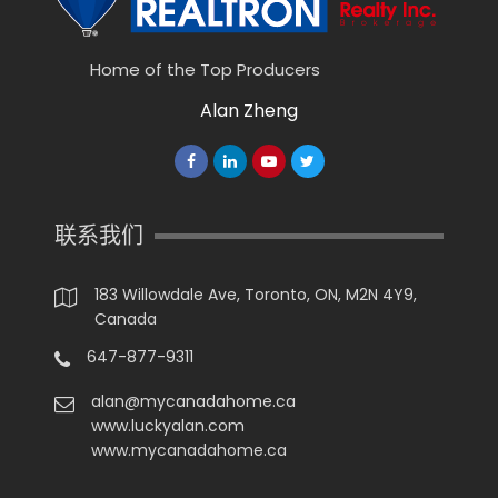
Home of the Top Producers
Alan Zheng
联系我们
183 Willowdale Ave, Toronto, ON, M2N 4Y9,
Canada
647-877-9311
alan@mycanadahome.ca
www.luckyalan.com
www.mycanadahome.ca