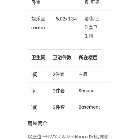
卧室
板, 壁橱
娱乐室
5.02x3.34
地毯, 三
reatio
件套卫
生间
卫生间
卫浴件数
所在楼层
1间
2件套
主层
1间
3件套
Second
1间
3件套
Basement
房屋简介
房屋位于HWY 7 & Markham Rd交界附