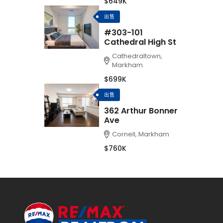
$649K
出售
#303-101
Cathedral High St
Cathedraltown,
Markham
$699K
出售
362 Arthur Bonner
Ave
Cornell, Markham
$760K