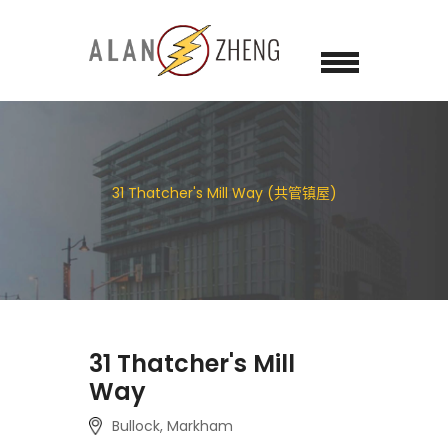
31 Thatcher's Mill Way (共管镇屋)
31 Thatcher's Mill
Way
Bullock, Markham