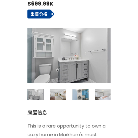
$699.99K
出售价格
房屋信息
This is a rare opportunity to own a
cozy home in Markham's most