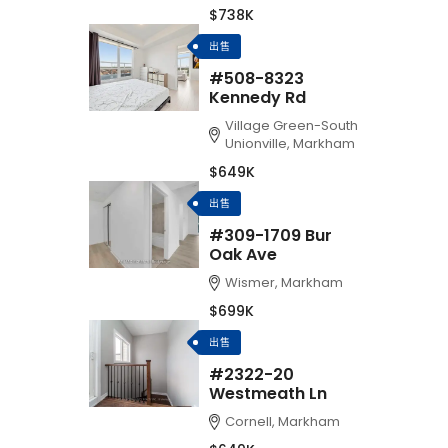
$738K
出售
#508-8323
Kennedy Rd
Village Green-South
Unionville, Markham
$649K
出售
#309-1709 Bur
Oak Ave
Wismer, Markham
$699K
出售
#2322-20
Westmeath Ln
Cornell, Markham