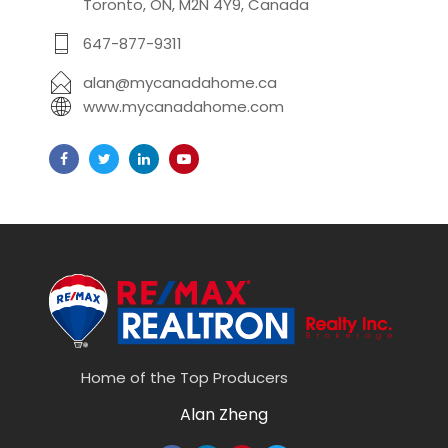
Toronto, ON, M2N 4Y9, Canada
647-877-9311
alan@mycanadahome.ca
www.mycanadahome.com
Home of the Top Producers
Alan Zheng