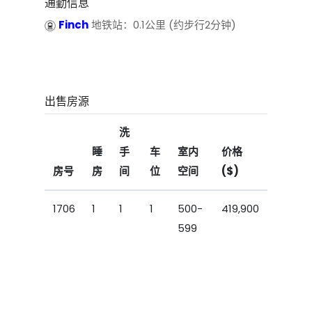
通勤信息
Finch
地铁站：0.1公里 (约步行2分钟)
出售房源
洗
睡
手
车
室内
价格
房号
房
间
位
空间
($)
1706
1
1
1
500-
419,900
599