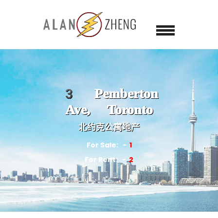
3 Pemberton
Ave, Toronto
北约克公寓地产
For Sale:
1
For Rent:
2