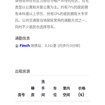
该物业所在社区为自住与租户并存的社区，住宅
类型以公寓和共管公寓为主。约有71%的居民拥
有本科或以上学历，另有13%的居民拥有大专学
历。公共交通是当地居民常用的通勤方式之一，
同时不少居民也选择驾车。
通勤信息
Finch
地铁站：0.2公里 (约步行3分钟)
出租房源
洗
睡
手
车
室内
价格
房号
房
间
位
空间
($)