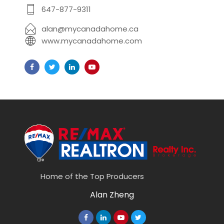
647-877-9311
alan@mycanadahome.ca
www.mycanadahome.com
Home of the Top Producers
Alan Zheng