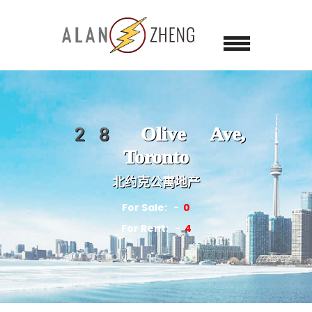
28 Olive Ave,
Toronto
北约克公寓地产
For Sale:
0
For Rent:
4